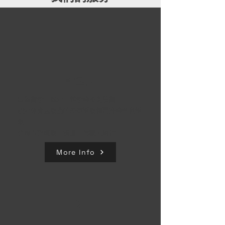
一
韩国人
出国留学、就业、转学等长期居留
职业体育运动员的表演活动和晋升等营利活
动
公司内部调动、派遣、与家人同住
More Info
2