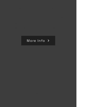
居住在韩国的外国人
旅游、国际会议、商务联络、探亲访友等短
期停留
出国留学、就业、转学等长期居留
More Info
3
打工度假签证
文件准备和写作技巧