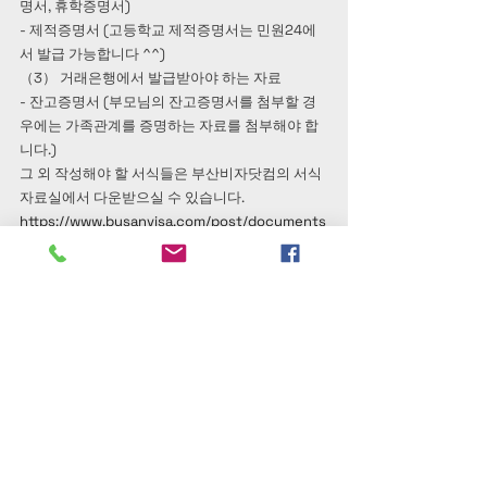
명서, 휴학증명서)
- 제적증명서 (고등학교 제적증명서는 민원24에
서 발급 가능합니다 ^^)
（3） 거래은행에서 발급받아야 하는 자료
- 잔고증명서 (부모님의 잔고증명서를 첨부할 경
우에는 가족관계를 증명하는 자료를 첨부해야 합
니다.)
그 외 작성해야 할 서식들은 부산비자닷컴의 서식
자료실에서 다운받으실 수 있습니다.
https://www.busanvisa.com/post/documents
-for-working-holiday
꼼꼼하게 챙겨보아요~!!
일본 워킹홀리데이 비자접수는 부산비자닷컴에
서!!!~~ᯓ★
우편접수
7월 17일(목) 도착까지
특전 이벤트는 7월11일 금요일 18:00까지 도착한 
등기에 한해 적용됩니다.
우편물의 배달확인 및 추적을 위해 반드시 
등기우